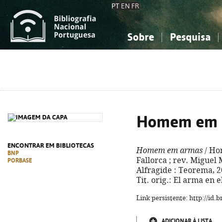
PT
EN
FR
Sobre
Pesquisa
Sobre a Bibliografia Nacional
Simples
Conhecimento, Informação...
Conhecimento, Informação...
Combinada
A
Ciências sociais...
Ciências sociais...
Arte, desporto...
Arte, desporto...
Homem em 
ENCONTRAR EM BIBLIOTECAS
Homem em armas
/ Hor
BNP
Fallorca ; rev. Miguel 
PORBASE
Alfragide : Teorema, 20
Tit. orig.: El arma en
Link persistente: http://id
ADICIONAR À LISTA