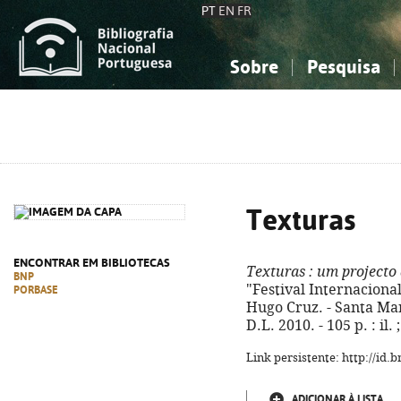
PT
EN
FR
Sobre
Pesquisa
Sobre a Bibliografia Nacional
Simples
Conhecimento, Informação...
Conhecimento, Informação...
Combinada
A
Ciências sociais...
Ciências sociais...
Arte, desporto...
Arte, desporto...
Texturas
ENCONTRAR EM BIBLIOTECAS
Texturas
: um projecto
BNP
"Festival Internacional
PORBASE
Hugo Cruz. - Santa Ma
D.L. 2010. - 105 p. : il
Link persistente: http://id
ADICIONAR À LISTA