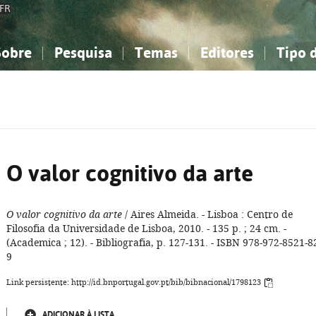
FR
Sobre
Pesquisa
Temas
Editores
Tipo 
obre a Bibliografia Nacional
imples
onhecimento, Informação...
onhecimento, Informação...
Combinada
A minha lista
Como utilizar
Filosofia, psicologia...
Filosofia, psicologia...
Perguntas frequente
iências sociais...
iências sociais...
Ciências exatas e naturais...
Ciências exatas e naturais...
rte, desporto...
rte, desporto...
Literatura, linguística...
Literatura, linguística...
O valor cognitivo da arte
O valor cognitivo da arte
/ Aires Almeida. - Lisboa : Centro de
Filosofia da Universidade de Lisboa, 2010. - 135 p. ; 24 cm. -
(Academica ; 12). - Bibliografia, p. 127-131. - ISBN 978-972-8521-8
9
Link persistente: http://id.bnportugal.gov.pt/bib/bibnacional/1798123
ADICIONAR À LISTA