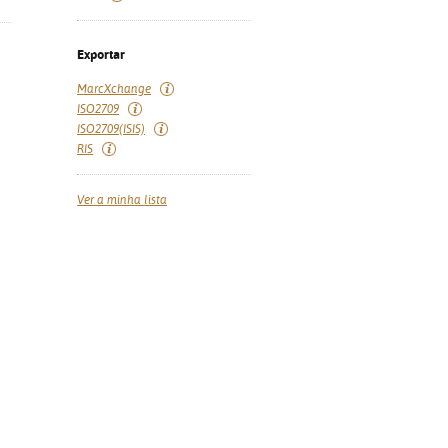
Exportar
MarcXchange
ISO2709
ISO2709(ISIS)
RIS
Ver a minha lista