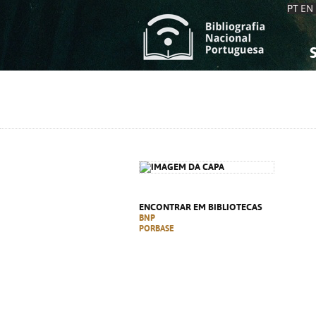
PT
EN
S
S
C
C
C
C
A
A
ENCONTRAR EM BIBLIOTECAS
BNP
PORBASE