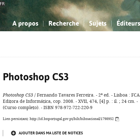
FR
A propos
Recherche
Sujets
Éditeur
a Bibliographie Nationale
imple
onnaissance, Information...
onnaissance, Information...
Avancée
Mes notices
Comment utiliser
Philosophie, psychologie...
Philosophie, psychologie...
Aide - FAQ
ciences sociales...
ciences sociales...
Mathématiques, sciences
Mathématiques, sciences
rts, sport...
rts, sport...
naturelles...
Littérature, linguistique...
naturelles...
Littérature, linguistique...
Photoshop CS3
Photoshop CS3
/ Fernando Tavares Ferreira. - 2ª ed. - Lisboa : FCA
Editora de Informática, cop. 2008. - XVII, 474, [4] p. : il. ; 24 cm. -
(Curso completo). - ISBN 978-972-722-220-9
Lien persistant: http://id.bnportugal.gov.pt/bib/bibnacional/1798952
AJOUTER DANS MA LISTE DE NOTICES