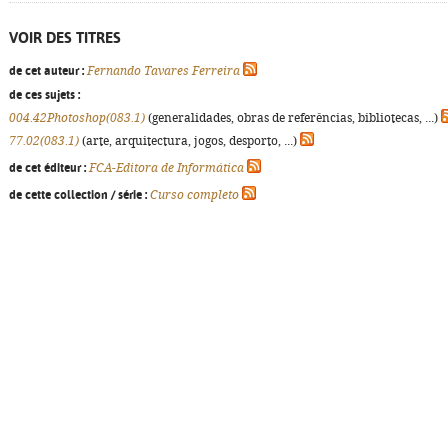
VOIR DES TITRES
de cet auteur :
Fernando Tavares Ferreira
de ces sujets :
004.42Photoshop(083.1)
(generalidades, obras de referências, bibliotecas, ...)
77.02(083.1)
(arte, arquitectura, jogos, desporto, ...)
de cet éditeur :
FCA-Editora de Informática
de cette collection / série :
Curso completo