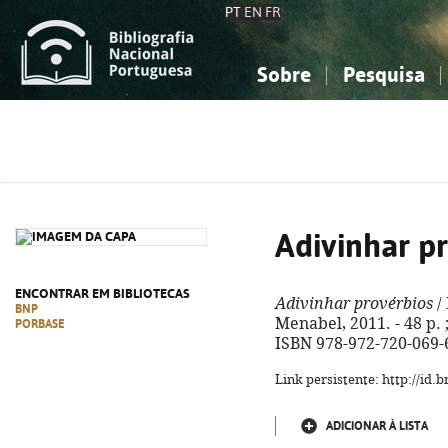
PT
EN
FR
Sobre
Pesquisa
Sobre a Bibliografia Nacional
Simples
Conhecimento, Informação...
Conhecimento, Informação...
Combinada
A
Ciências sociais...
Ciências sociais...
Arte, desporto...
Arte, desporto...
Adivinhar p
ENCONTRAR EM BIBLIOTECAS
Adivinhar provérbios
/ 
BNP
Menabel, 2011. - 48 p. ; 
PORBASE
ISBN 978-972-720-069-
Link persistente: http://id
ADICIONAR À LISTA