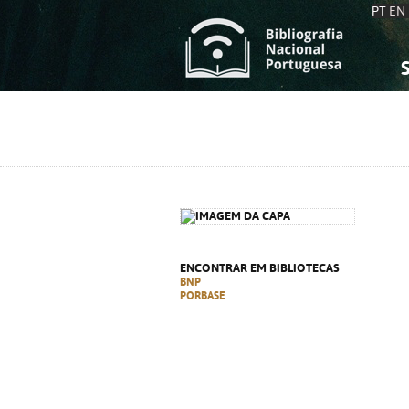
PT
EN
S
S
C
C
C
C
A
A
ENCONTRAR EM BIBLIOTECAS
BNP
PORBASE