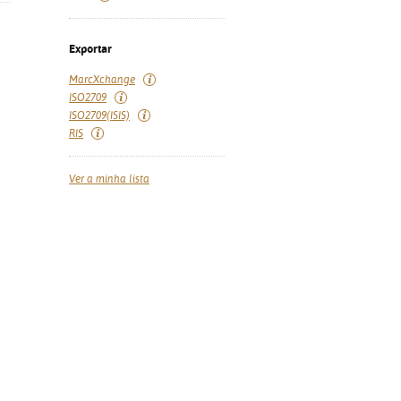
Exportar
MarcXchange
ISO2709
ISO2709(ISIS)
RIS
Ver a minha lista