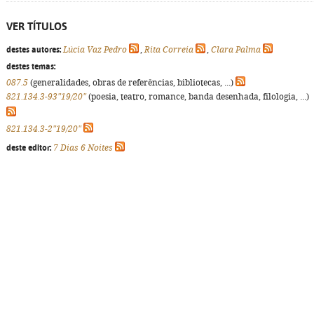
VER TÍTULOS
destes autores:
Lúcia Vaz Pedro
,
Rita Correia
,
Clara Palma
destes temas:
087.5
(generalidades, obras de referências, bibliotecas, ...)
821.134.3-93"19/20"
(poesia, teatro, romance, banda desenhada, filologia, ...)
821.134.3-2"19/20"
deste editor:
7 Dias 6 Noites