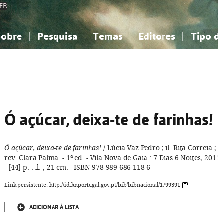
FR
Sobre
Pesquisa
Temas
Editores
Tipo 
obre a Bibliografia Nacional
imples
onhecimento, Informação...
onhecimento, Informação...
Combinada
A minha lista
Como utilizar
Filosofia, psicologia...
Filosofia, psicologia...
Perguntas frequente
iências sociais...
iências sociais...
Ciências exatas e naturais...
Ciências exatas e naturais...
rte, desporto...
rte, desporto...
Literatura, linguística...
Literatura, linguística...
Ó açúcar, deixa-te de farinhas!
Ó açúcar, deixa-te de farinhas!
/ Lúcia Vaz Pedro ; il. Rita Correia ;
rev. Clara Palma. - 1ª ed. - Vila Nova de Gaia : 7 Dias 6 Noites, 201
- [44] p. : il. ; 21 cm. - ISBN 978-989-686-118-6
Link persistente: http://id.bnportugal.gov.pt/bib/bibnacional/1799391
ADICIONAR À LISTA