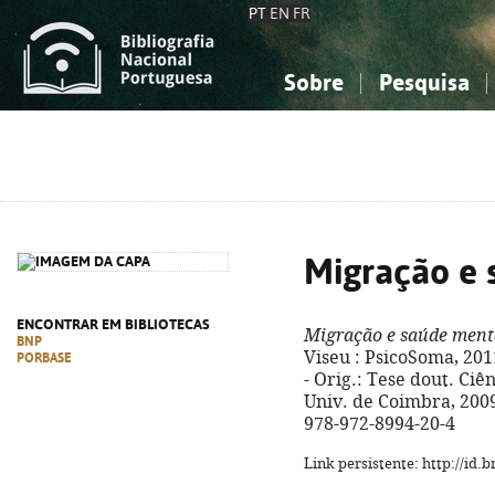
PT
EN
FR
Sobre
Pesquisa
Sobre a Bibliografia Nacional
Simples
Conhecimento, Informação...
Conhecimento, Informação...
Combinada
A
Ciências sociais...
Ciências sociais...
Arte, desporto...
Arte, desporto...
Migração e 
ENCONTRAR EM BIBLIOTECAS
Migração e saúde ment
BNP
Viseu : PsicoSoma, 2011. 
PORBASE
- Orig.: Tese dout. Ciê
Univ. de Coimbra, 2009.
978-972-8994-20-4
Link persistente: http://id