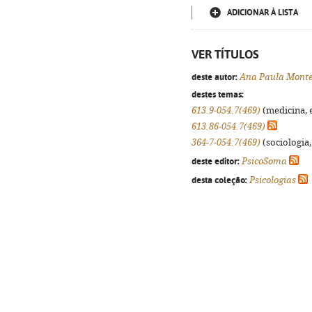
ADICIONAR À LISTA
VER TÍTULOS
deste autor:
Ana Paula Monte
destes temas:
613.9-054.7(469)
(medicina, e
613.86-054.7(469)
364-7-054.7(469)
(sociologia, 
deste editor:
PsicoSoma
desta coleção:
Psicologias