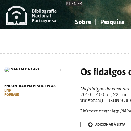
PT
EN
FR
Sobre
Pesquisa
Sobre a Bibliografia Nacional
Simples
Conhecimento, Informação...
Conhecimento, Informação...
Combinada
A
Ciências sociais...
Ciências sociais...
Arte, desporto...
Arte, desporto...
Os fidalgos
ENCONTRAR EM BIBLIOTECAS
Os fidalgos da casa mo
BNP
2010. - 400 p. ; 22 cm. 
PORBASE
universal). - ISBN 978
Link persistente: http://id
ADICIONAR À LISTA