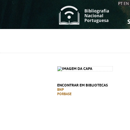
PT
EN
S
S
C
C
C
C
A
A
ENCONTRAR EM BIBLIOTECAS
BNP
PORBASE