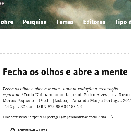
FR
Sobre
Pesquisa
Temas
Editores
Tipo 
obre a Bibliografia Nacional
imples
onhecimento, Informação...
onhecimento, Informação...
Combinada
A minha lista
Como utilizar
Filosofia, psicologia...
Filosofia, psicologia...
Perguntas frequente
iências sociais...
iências sociais...
Ciências exatas e naturais...
Ciências exatas e naturais...
rte, desporto...
rte, desporto...
Literatura, linguística...
Literatura, linguística...
Fecha os olhos e abre a mente
Fecha os olhos e abre a mente
: uma introdução à meditação
espiritual
/ Dada Nabhaniilananda ; trad. Pedro Alves ; rev. Ricar
Morais Pequeno. - 1ª ed. - [Lisboa] : Amanda Marga Portugal, 201
- 162 p. ; 22 cm. - ISBN 978-989-96189-1-6
Link persistente: http://id.bnportugal.gov.pt/bib/bibnacional/1799845
ADICIONAR À LISTA