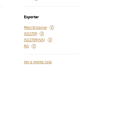
Exportar
MarcXchange
ISO2709
ISO2709(ISIS)
RIS
Ver a minha lista