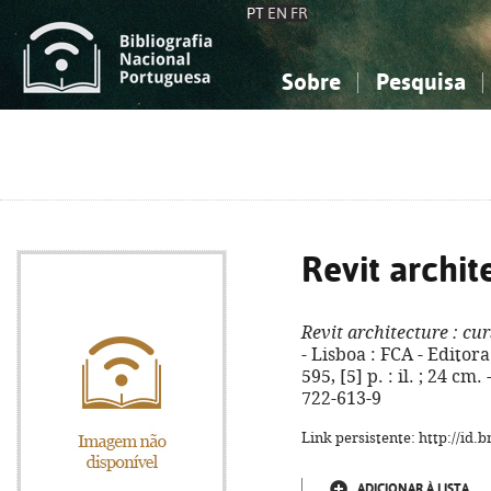
PT
EN
FR
Sobre
Pesquisa
Sobre a Bibliografia Nacional
Simples
Conhecimento, Informação...
Conhecimento, Informação...
Combinada
A
Ciências sociais...
Ciências sociais...
Arte, desporto...
Arte, desporto...
Revit archit
Revit architecture
: cu
- Lisboa : FCA - Editor
595, [5] p. : il. ; 24 c
722-613-9
Link persistente: http://id
ADICIONAR À LISTA