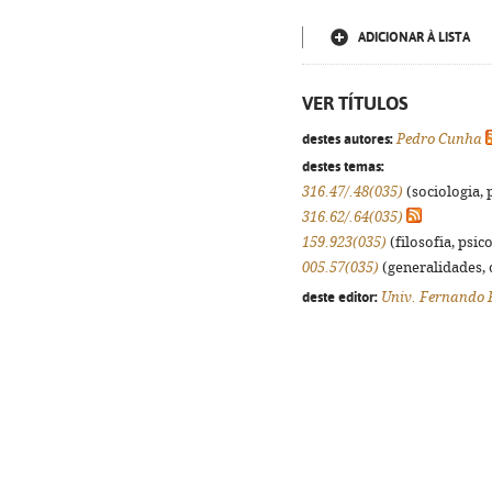
ADICIONAR À LISTA
VER TÍTULOS
destes autores:
Pedro Cunha
destes temas:
316.47/.48(035)
(sociologia, p
316.62/.64(035)
159.923(035)
(filosofia, psico
005.57(035)
(generalidades, o
deste editor:
Univ. Fernando 