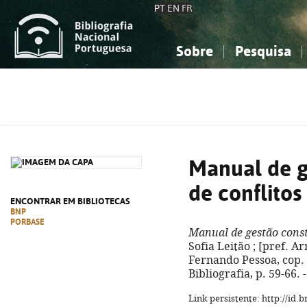
PT
EN
FR
Sobre
Pesquisa
Sobre a Bibliografia Nacional
Simples
Conhecimento, Informação...
Conhecimento, Informação...
Combinada
A
Ciências sociais...
Ciências sociais...
Arte, desporto...
Arte, desporto...
Manual de g
de conflitos
ENCONTRAR EM BIBLIOTECAS
BNP
PORBASE
Manual de gestão const
Sofia Leitão ; [pref. A
Fernando Pessoa, cop. 20
Bibliografia, p. 59-66.
Link persistente: http://id