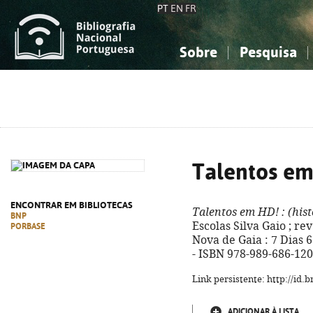
PT
EN
FR
Sobre
Pesquisa
Sobre a Bibliografia Nacional
Simples
Conhecimento, Informação...
Conhecimento, Informação...
Combinada
A
Ciências sociais...
Ciências sociais...
Arte, desporto...
Arte, desporto...
Talentos e
ENCONTRAR EM BIBLIOTECAS
Talentos em HD!
: (his
BNP
Escolas Silva Gaio ; rev.
PORBASE
Nova de Gaia : 7 Dias 6 N
- ISBN 978-989-686-120
Link persistente: http://id
ADICIONAR À LISTA