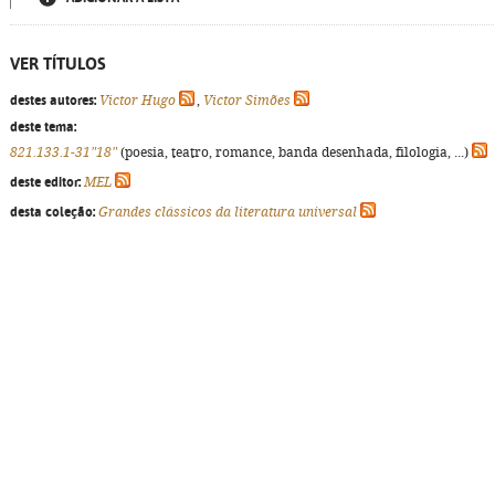
VER TÍTULOS
destes autores:
Victor Hugo
,
Victor Simões
deste tema:
821.133.1-31"18"
(poesia, teatro, romance, banda desenhada, filologia, ...)
deste editor:
MEL
desta coleção:
Grandes clássicos da literatura universal