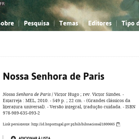
FR
Sobre
Pesquisa
Temas
Editores
Tipo 
obre a Bibliografia Nacional
imples
onhecimento, Informação...
onhecimento, Informação...
Combinada
A minha lista
Como utilizar
Filosofia, psicologia...
Filosofia, psicologia...
Perguntas frequente
iências sociais...
iências sociais...
Ciências exatas e naturais...
Ciências exatas e naturais...
rte, desporto...
rte, desporto...
Literatura, linguística...
Literatura, linguística...
Nossa Senhora de Paris
Nossa Senhora de Paris
/ Victor Hugo ; rev. Victor Simões. -
Estarreja : MEL, 2010. - 549 p. ; 22 cm. - (Grandes clássicos da
literatura universal). - Versão integral, tradução cuidada. - ISBN
978-989-635-093-2
Link persistente: http://id.bnportugal.gov.pt/bib/bibnacional/1800665
ADICIONAR À LISTA