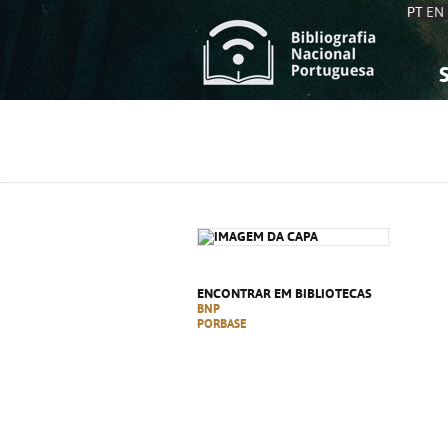
PT
EN
S
S
C
C
C
C
A
A
ENCONTRAR EM BIBLIOTECAS
BNP
PORBASE