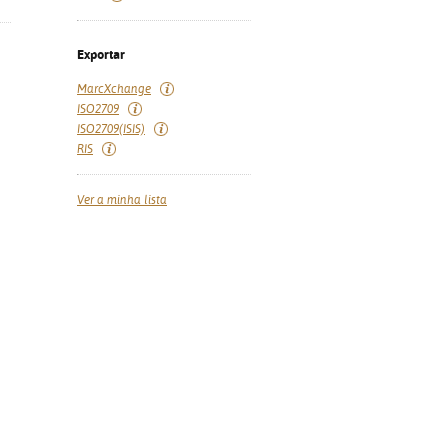
Exportar
MarcXchange
ISO2709
ISO2709(ISIS)
RIS
Ver a minha lista