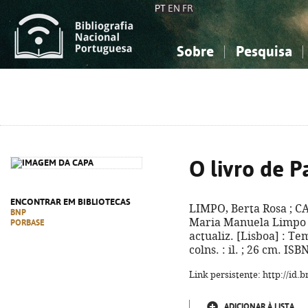
PT
EN
FR
Sobre
Pesquisa
Sobre a Bibliografia Nacional
Simples
Conhecimento, Informação...
Conhecimento, Informação...
Combinada
A
Ciências sociais...
Ciências sociais...
Arte, desporto...
Arte, desporto...
O livro de P
ENCONTRAR EM BIBLIOTECAS
LIMPO, Berta Rosa ; C
BNP
Maria Manuela Limpo
PORBASE
actualiz. [Lisboa] : Te
colns. : il. ; 26 cm. IS
Link persistente: http://id
ADICIONAR À LISTA