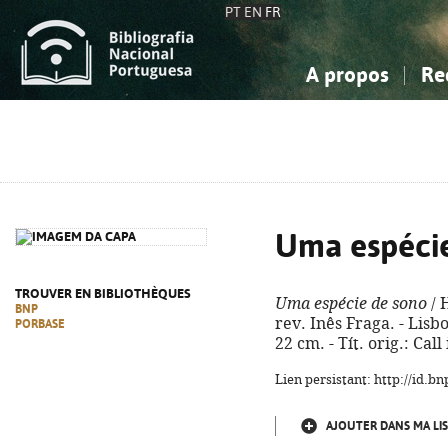
PT
EN
FR
A propos
Re
La Bibliographie Nationale
Simple
Connaissance, Information...
Connaissance, Information...
Avancée
Mes 
Sciences sociales...
Sciences sociales...
Arts, sport...
Arts, sport...
Uma espéci
TROUVER EN BIBLIOTHÈQUES
Uma espécie de sono
/ 
BNP
rev. Inês Fraga. - Lisboa
PORBASE
22 cm. - Tít. orig.: Cal
Lien persistant: http://id.
AJOUTER DANS MA LIS