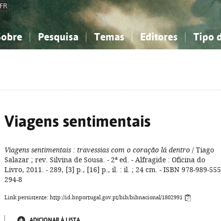
FR
Sobre
Pesquisa
Temas
Editores
Tipo 
obre a Bibliografia Nacional
imples
onhecimento, Informação...
onhecimento, Informação...
Combinada
A minha lista
Como utilizar
Filosofia, psicologia...
Filosofia, psicologia...
Perguntas frequente
iências sociais...
iências sociais...
Ciências exatas e naturais...
Ciências exatas e naturais...
rte, desporto...
rte, desporto...
Literatura, linguística...
Literatura, linguística...
Viagens sentimentais
Viagens sentimentais
: travessias com o coração lá dentro
/ Tiago
Salazar ; rev. Silvina de Sousa. - 2ª ed. - Alfragide : Oficina do
Livro, 2011. - 289, [3] p., [16] p., il. : il. ; 24 cm. - ISBN 978-989-555
294-8
Link persistente: http://id.bnportugal.gov.pt/bib/bibnacional/1802991
ADICIONAR À LISTA