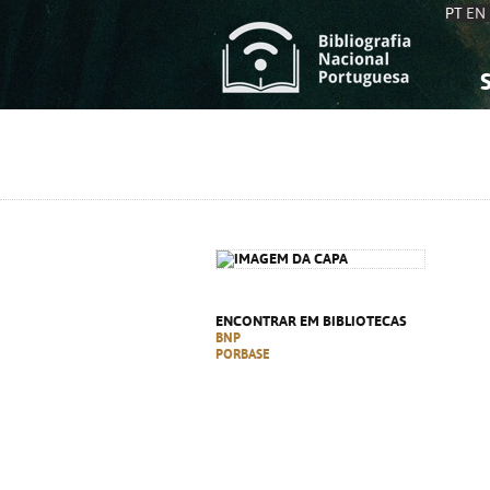
PT
EN
S
S
C
C
C
C
A
A
ENCONTRAR EM BIBLIOTECAS
BNP
PORBASE