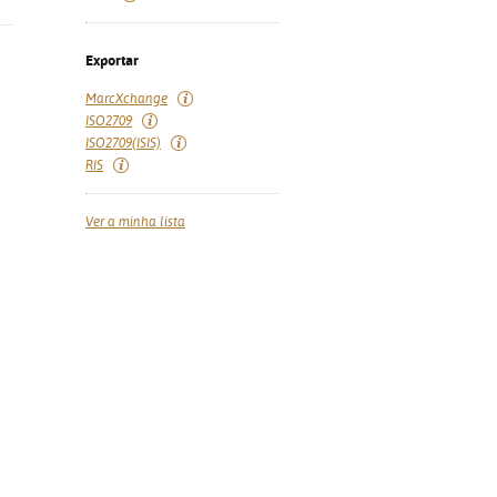
Exportar
MarcXchange
ISO2709
ISO2709(ISIS)
RIS
Ver a minha lista