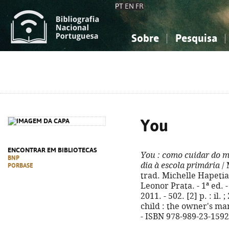
PT
EN
FR
Sobre
Pesquisa
Sobre a Bibliografia Nacional
Simples
Conhecimento, Informação...
Conhecimento, Informação...
Combinada
A
Ciências sociais...
Ciências sociais...
Arte, desporto...
Arte, desporto...
You
ENCONTRAR EM BIBLIOTECAS
You
: como cuidar do m
BNP
dia à escola primária
/ 
PORBASE
trad. Michelle Hapetian
Leonor Prata. - 1ª ed. 
2011. - 502. [2] p. : il. 
child : the owner's man
- ISBN 978-989-23-1592