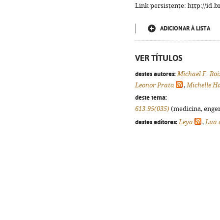
Link persistente: http://id
ADICIONAR À LISTA
VER TÍTULOS
destes autores:
Michael F. Ro
Leonor Prata
,
Michelle H
deste tema:
613.95(035)
(medicina, engenh
destes editores:
Leya
,
Lua 