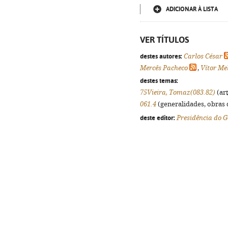
ADICIONAR À LISTA
VER TÍTULOS
destes autores:
Carlos César
Mercês Pacheco
,
Vítor Me
destes temas:
75Vieira, Tomaz(083.82)
(art
061.4
(generalidades, obras d
deste editor:
Presidência do 