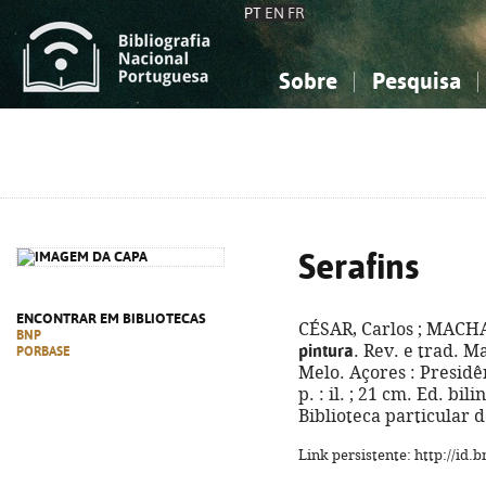
PT
EN
FR
Sobre
Pesquisa
Sobre a Bibliografia Nacional
Simples
Conhecimento, Informação...
Conhecimento, Informação...
Combinada
A
Ciências sociais...
Ciências sociais...
Arte, desporto...
Arte, desporto...
Serafins
ENCONTRAR EM BIBLIOTECAS
CÉSAR, Carlos ; MACHA
BNP
pintura
. Rev. e trad. M
PORBASE
Melo. Açores : Presidê
p. : il. ; 21 cm. Ed. bi
Biblioteca particular
Link persistente: http://id