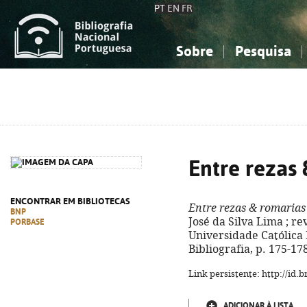
PT
EN
FR
Sobre
Pesquisa
Sobre a Bibliografia Nacional
Simples
Conhecimento, Informação...
Conhecimento, Informação...
Combinada
A
Ciências sociais...
Ciências sociais...
Arte, desporto...
Arte, desporto...
Entre rezas
ENCONTRAR EM BIBLIOTECAS
Entre rezas & romarias
BNP
José da Silva Lima ; re
PORBASE
Universidade Católica E
Bibliografia, p. 175-17
Link persistente: http://id
ADICIONAR À LISTA