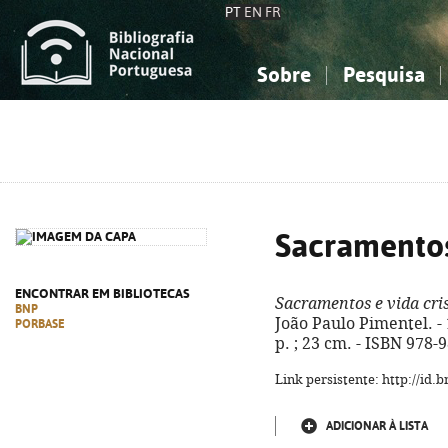
PT
EN
FR
Sobre
Pesquisa
Sobre a Bibliografia Nacional
Simples
Conhecimento, Informação...
Conhecimento, Informação...
Combinada
A
Ciências sociais...
Ciências sociais...
Arte, desporto...
Arte, desporto...
Sacramentos 
ENCONTRAR EM BIBLIOTECAS
Sacramentos e vida cri
BNP
João Paulo Pimentel. - 
PORBASE
p. ; 23 cm. - ISBN 978-
Link persistente: http://id
ADICIONAR À LISTA