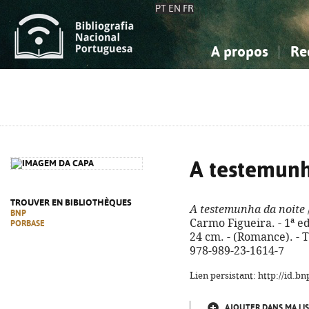
PT
EN
FR
A propos
Re
La Bibliographie Nationale
Simple
Connaissance, Information...
Connaissance, Information...
Avancée
Mes 
Sciences sociales...
Sciences sociales...
Arts, sport...
Arts, sport...
A testemunh
TROUVER EN BIBLIOTHÈQUES
A testemunha da noite
BNP
Carmo Figueira. - 1ª ed.
PORBASE
24 cm. - (Romance). - T
978-989-23-1614-7
Lien persistant: http://id.
AJOUTER DANS MA LIS