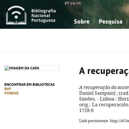
PT
EN
FR
Sobre
Pesquisa
Sobre a Bibliografia Nacional
Simples
Conhecimento, Informação...
Conhecimento, Informação...
Combinada
A
Ciências sociais...
Ciências sociais...
Arte, desporto...
Arte, desporto...
A recuperaç
ENCONTRAR EM BIBLIOTECAS
A recuperação da auto
BNP
Daniel Sampaio] ; trad.
PORBASE
Simões. - Lisboa : Horiz
orig.: La recuperación
1728-0
Link persistente: http://id