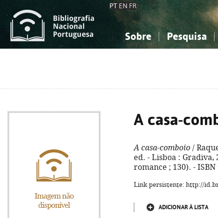
PT
EN
FR
Sobre
Pesquisa
Sobre a Bibliografia Nacional
Simples
Conhecimento, Informação...
Conhecimento, Informação...
Combinada
A
Ciências sociais...
Ciências sociais...
Arte, desporto...
Arte, desporto...
A casa-com
A casa-comboio
/ Raque
ed. - Lisboa : Gradiva, 
romance ; 130). - ISBN
Link persistente: http://id
ADICIONAR À LISTA