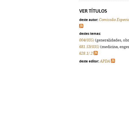
VER TÍTULOS
deste autor:
Comissão Especi
destes temas:
004(035)
(generalidades, obra
681.53(035)
(medicina, engenh
628.1/.2
deste editor:
APDA