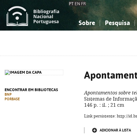
PT
EN
FR
Sobre
Pesquisa
Sobre a Bibliografia Nacional
Simples
Conhecimento, Informação...
Conhecimento, Informação...
Combinada
A
Ciências sociais...
Ciências sociais...
Arte, desporto...
Arte, desporto...
Apontamento
ENCONTRAR EM BIBLIOTECAS
Apontamentos sobre te
BNP
Sistemas de Informação
PORBASE
146 p. : il. ; 21 cm
Link persistente: http://id
ADICIONAR À LISTA