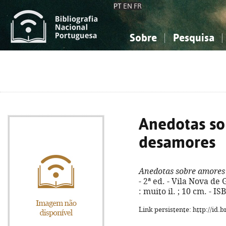
PT
EN
FR
Sobre
Pesquisa
Sobre a Bibliografia Nacional
Simples
Conhecimento, Informação...
Conhecimento, Informação...
Combinada
A
Ciências sociais...
Ciências sociais...
Arte, desporto...
Arte, desporto...
Anedotas so
desamores
Anedotas sobre amores
- 2ª ed. - Vila Nova de 
: muito il. ; 10 cm. - 
Link persistente: http://id