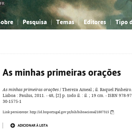
FR
Sobre
Pesquisa
Temas
Editores
Tipo 
obre a Bibliografia Nacional
imples
onhecimento, Informação...
onhecimento, Informação...
Combinada
A minha lista
Como utilizar
Filosofia, psicologia...
Filosofia, psicologia...
Perguntas frequente
iências sociais...
iências sociais...
Ciências exatas e naturais...
Ciências exatas e naturais...
rte, desporto...
rte, desporto...
Literatura, linguística...
Literatura, linguística...
As minhas primeiras orações
As minhas primeiras orações
/ Thereza Ameal ; il. Raquel Pinheiro.
Lisboa : Paulus, 2011. - 48, [2] p. todo il. : il. ; 19 cm. - ISBN 978-97
30-1575-1
Link persistente: http://id.bnportugal.gov.pt/bib/bibnacional/1807315
ADICIONAR À LISTA