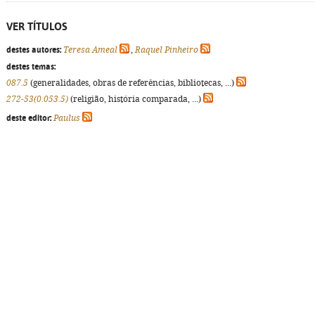
VER TÍTULOS
destes autores:
Teresa Ameal
,
Raquel Pinheiro
destes temas:
087.5
(generalidades, obras de referências, bibliotecas, ...)
272-53(0.053.5)
(religião, história comparada, ...)
deste editor:
Paulus