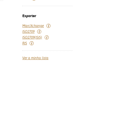
Exportar
MarcXchange
ISO2709
ISO2709(ISIS)
RIS
Ver a minha lista