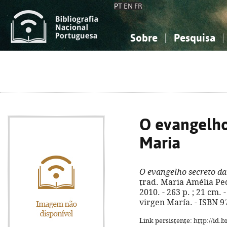
PT
EN
FR
Sobre
Pesquisa
Sobre a Bibliografia Nacional
Simples
Conhecimento, Informação...
Conhecimento, Informação...
Combinada
A
Ciências sociais...
Ciências sociais...
Arte, desporto...
Arte, desporto...
O evangelho
Maria
O evangelho secreto d
trad. Maria Amélia Pedr
2010. - 263 p. ; 21 cm. 
virgen María. - ISBN 9
Link persistente: http://id