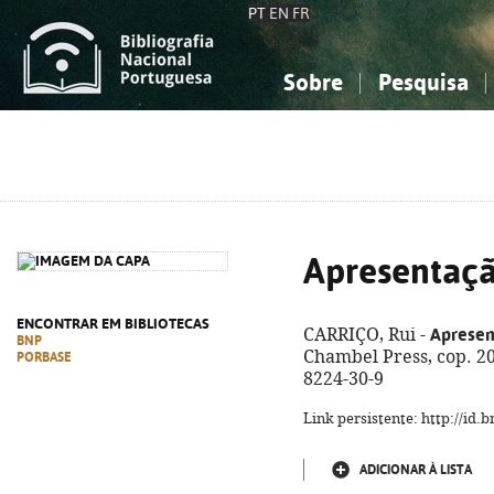
PT
EN
FR
Sobre
Pesquisa
Sobre a Bibliografia Nacional
Simples
Conhecimento, Informação...
Conhecimento, Informação...
Combinada
A
Ciências sociais...
Ciências sociais...
Arte, desporto...
Arte, desporto...
Apresentaçã
ENCONTRAR EM BIBLIOTECAS
Apresen
CARRIÇO, Rui -
BNP
Chambel Press, cop. 201
PORBASE
8224-30-9
Link persistente: http://id
ADICIONAR À LISTA