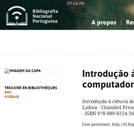
PT
EN
FR
A propos
Re
La Bibliographie Nationale
Simple
Connaissance, Information...
Connaissance, Information...
Avancée
Mes 
Sciences sociales...
Sciences sociales...
Arts, sport...
Arts, sport...
Introdução à
computador
TROUVER EN BIBLIOTHÈQUES
BNP
PORBASE
Introdução à ciência 
Lisboa : Chambel Press, 
- ISBN 978-989-8224-26
Lien persistant: http://id.