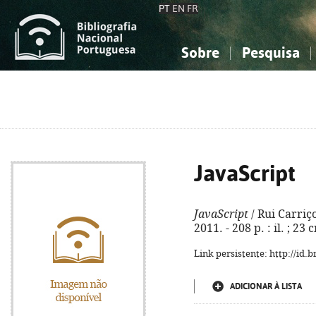
PT
EN
FR
Sobre
Pesquisa
Sobre a Bibliografia Nacional
Simples
Conhecimento, Informação...
Conhecimento, Informação...
Combinada
A
Ciências sociais...
Ciências sociais...
Arte, desporto...
Arte, desporto...
JavaScript
JavaScript
/ Rui Carriç
2011. - 208 p. : il. ; 2
Link persistente: http://id
ADICIONAR À LISTA