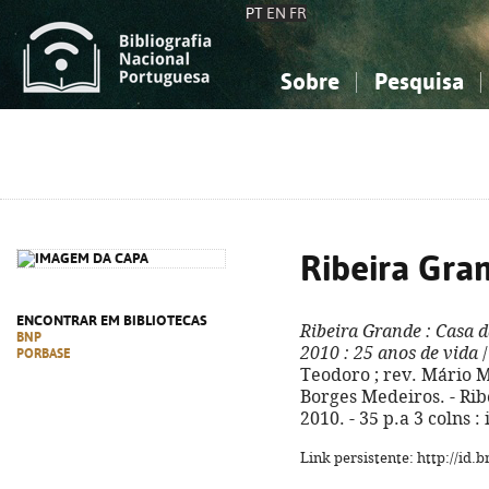
PT
EN
FR
Sobre
Pesquisa
Sobre a Bibliografia Nacional
Simples
Conhecimento, Informação...
Conhecimento, Informação...
Combinada
A
Ciências sociais...
Ciências sociais...
Arte, desporto...
Arte, desporto...
Ribeira Gra
ENCONTRAR EM BIBLIOTECAS
Ribeira Grande
: Casa 
BNP
2010
: 25 anos de vida
/
PORBASE
Teodoro ; rev. Mário
Borges Medeiros. - Rib
2010. - 35 p.a 3 colns : 
Link persistente: http://id