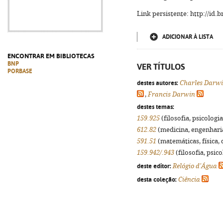
Link persistente: http://id
ADICIONAR À LISTA
ENCONTRAR EM BIBLIOTECAS
BNP
VER TÍTULOS
PORBASE
destes autores:
Charles Darw
,
Francis Darwin
destes temas:
159.925
(filosofia, psicologia,
612.82
(medicina, engenharia,
591.51
(matemáticas, física, q
159.942/.943
(filosofia, psico
deste editor:
Relógio d'Água
desta coleção:
Ciência