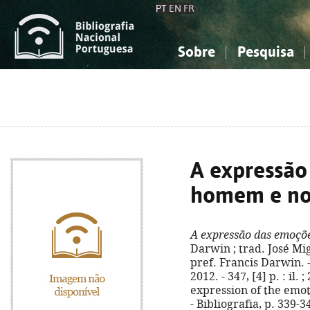
PT
EN
FR
Sobre
Pesquisa
Sobre a Bibliografia Nacional
Simples
Conhecimento, Informação...
Conhecimento, Informação...
Combinada
A
Ciências sociais...
Ciências sociais...
Arte, desporto...
Arte, desporto...
A expressão
homem e no
A expressão das emoçõ
Darwin ; trad. José Mig
pref. Francis Darwin. -
2012. - 347, [4] p. : il. 
expression of the emot
- Bibliografia, p. 339-