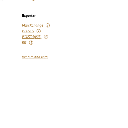
Exportar
MarcXchange
ISO2709
ISO2709(ISIS)
RIS
Ver a minha lista