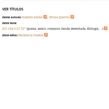
VER TÍTULOS
destes autores:
Isabella Santos
,
Teresa Queirós
deste tema:
821.134.3-31"20"
(poesia, teatro, romance, banda desenhada, filologia, ...)
deste editor:
Pastelaria Studios