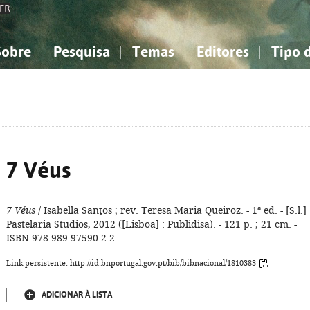
FR
Sobre
Pesquisa
Temas
Editores
Tipo 
obre a Bibliografia Nacional
imples
onhecimento, Informação...
onhecimento, Informação...
Combinada
A minha lista
Como utilizar
Filosofia, psicologia...
Filosofia, psicologia...
Perguntas frequente
iências sociais...
iências sociais...
Ciências exatas e naturais...
Ciências exatas e naturais...
rte, desporto...
rte, desporto...
Literatura, linguística...
Literatura, linguística...
7 Véus
7 Véus
/ Isabella Santos ; rev. Teresa Maria Queiroz. - 1ª ed. - [S.l.] 
Pastelaria Studios, 2012 ([Lisboa] : Publidisa). - 121 p. ; 21 cm. -
ISBN 978-989-97590-2-2
Link persistente: http://id.bnportugal.gov.pt/bib/bibnacional/1810383
ADICIONAR À LISTA