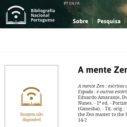
PT
EN
FR
Sobre
Pesquisa
Sobre a Bibliografia Nacional
Simples
Conhecimento, Informação...
Conhecimento, Informação...
Combinada
A
Ciências sociais...
Ciências sociais...
Arte, desporto...
Arte, desporto...
A mente Ze
A mente Zen
: escritos
Espada
: e outras estór
Eduardo Amarante, Dul
Nunes. - 1ª ed. - Portim
(Ganesha). - Tít. orig.
the Zen master to the 
14-2