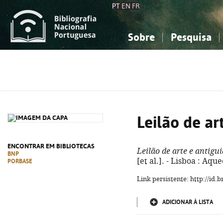
PT
EN
FR
Sobre
Pesquisa
Sobre a Bibliografia Nacional
Simples
Conhecimento, Informação...
Conhecimento, Informação...
Combinada
A
Ciências sociais...
Ciências sociais...
Arte, desporto...
Arte, desporto...
Leilão de ar
ENCONTRAR EM BIBLIOTECAS
Leilão de arte e antigu
BNP
[et al.]. - Lisboa : Aque
PORBASE
Link persistente: http://id
ADICIONAR À LISTA