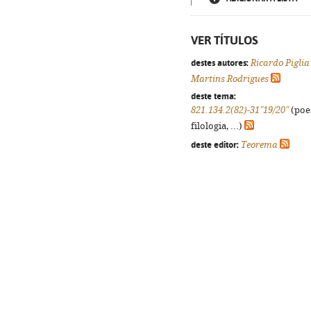
VER TÍTULOS
destes autores:
Ricardo Piglia
Martins Rodrigues
deste tema:
821.134.2(82)-31"19/20"
(poes
filologia, ...)
deste editor:
Teorema