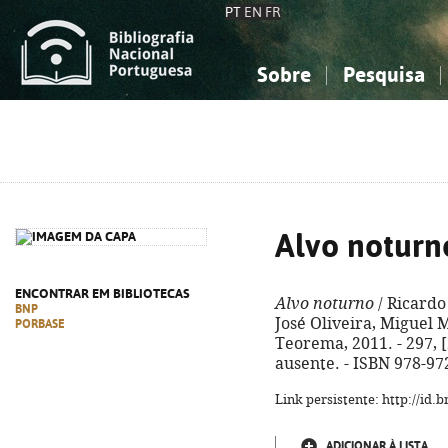
PT
EN
FR
Sobre
Pesquisa
Sobre a Bibliografia Nacional
Simples
Conhecimento, Informação...
Conhecimento, Informação...
Combinada
A
Ciências sociais...
Ciências sociais...
Arte, desporto...
Arte, desporto...
Alvo noturn
ENCONTRAR EM BIBLIOTECAS
Alvo noturno
/ Ricardo 
BNP
José Oliveira, Miguel M
PORBASE
Teorema, 2011. - 297, [2
ausente. - ISBN 978-97
Link persistente: http://id
ADICIONAR À LISTA