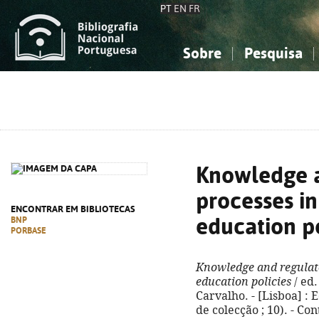
PT
EN
FR
Sobre
Pesquisa
Sobre a Bibliografia Nacional
Simples
Conhecimento, Informação...
Conhecimento, Informação...
Combinada
A
Ciências sociais...
Ciências sociais...
Arte, desporto...
Arte, desporto...
Knowledge a
processes in
ENCONTRAR EM BIBLIOTECAS
education po
BNP
PORBASE
Knowledge and regulato
education policies
/ ed.
Carvalho. - [Lisboa] : E
de colecção ; 10). - Co