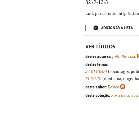
8272-13-3
Link persistente: http://id
ADICIONAR À LISTA
VER TÍTULOS
destes autores:
João Barroso
destes temas:
37.014(042)
(sociologia, polít
614(042)
(medicina, engenhari
deste editor:
Educa
desta coleção:
Fora de colecç