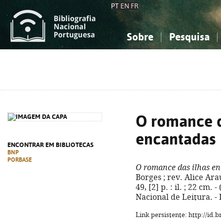
PT
EN
FR
Sobre
Pesquisa
Sobre a Bibliografia Nacional
Simples
Conhecimento, Informação...
Conhecimento, Informação...
Combinada
A
Ciências sociais...
Ciências sociais...
Arte, desporto...
Arte, desporto...
O romance d
encantadas
ENCONTRAR EM BIBLIOTECAS
BNP
PORBASE
O romance das ilhas e
Borges ; rev. Alice Araú
49, [2] p. : il. ; 22 cm
Nacional de Leitura. -
Link persistente: http://id