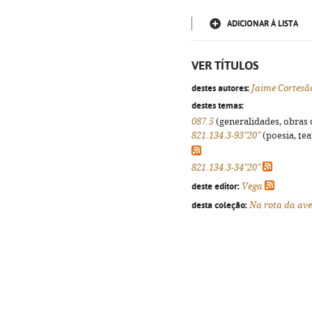
ADICIONAR À LISTA
VER TÍTULOS
destes autores:
Jaime Cortesã
destes temas:
087.5
(generalidades, obras d
821.134.3-93"20"
(poesia, tea
821.134.3-34"20"
deste editor:
Vega
desta coleção:
Na rota da av