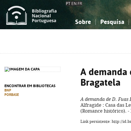
PT
EN
FR
Sobre
Pesquisa
Sobre a Bibliografia Nacional
Simples
Conhecimento, Informação...
Conhecimento, Informação...
Combinada
A
Ciências sociais...
Ciências sociais...
Arte, desporto...
Arte, desporto...
A demanda d
Bragatela
ENCONTRAR EM BIBLIOTECAS
BNP
PORBASE
A demanda de D. Fuas 
Alfragide : Casa das Let
(Romance histórico). -
Link persistente: http://id