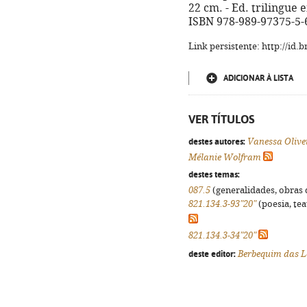
22 cm. - Ed. trilingue 
ISBN 978-989-97375-5-
Link persistente: http://id
ADICIONAR À LISTA
VER TÍTULOS
destes autores:
Vanessa Olive
Mélanie Wolfram
destes temas:
087.5
(generalidades, obras d
821.134.3-93"20"
(poesia, tea
821.134.3-34"20"
deste editor:
Berbequim das L