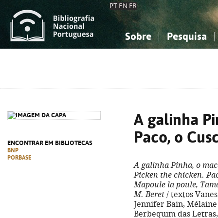
PT
EN
FR
Sobre
Pesquisa
Sobre a Bibliografia Nacional
Simples
Conhecimento, Informação...
Conhecimento, Informação...
Combinada
A
Ciências sociais...
Ciências sociais...
Arte, desporto...
Arte, desporto...
A galinha P
Paco, o Cusc
ENCONTRAR EM BIBLIOTECAS
BNP
PORBASE
A galinha Pinha, o maca
Picken the chicken. Pa
Mapoule la poule, Tamar
M. Beret
/ textos Vaness
Jennifer Bain, Mélaine 
Berbequim das Letras, 20