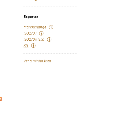
Exportar
MarcXchange
ISO2709
ISO2709(ISIS)
RIS
Ver a minha lista