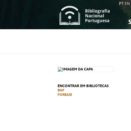
PT
EN
S
S
C
C
C
C
A
A
ENCONTRAR EM BIBLIOTECAS
BNP
PORBASE