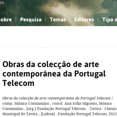
FR
Sobre
Pesquisa
Temas
Editores
Tipo 
obre a Bibliografia Nacional
imples
onhecimento, Informação...
onhecimento, Informação...
Combinada
A minha lista
Como utilizar
Filosofia, psicologia...
Filosofia, psicologia...
Perguntas frequente
iências sociais...
iências sociais...
Ciências exatas e naturais...
Ciências exatas e naturais...
rte, desporto...
rte, desporto...
Literatura, linguística...
Literatura, linguística...
Obras da colecção de arte
contemporânea da Portugal
Telecom
Obras da colecção de arte contemporânea da Portugal Telecom
/
comis. Mónica Constantino ; coord. Ana Sofia Miguens, Mónica
Constantino ; [org.] Fundação Portugal Telecom. - Tavira : Câmar
Municipal de Tavira ; [Lisboa] : Fundação Portugal Telecom, 2012