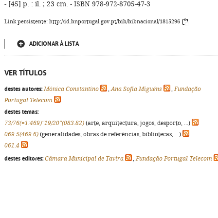
- [45] p. : il. ; 23 cm. - ISBN 978-972-8705-47-3
Link persistente: http://id.bnportugal.gov.pt/bib/bibnacional/1815296
ADICIONAR À LISTA
VER TÍTULOS
destes autores:
Mónica Constantino
,
Ana Sofia Miguéns
,
Fundação
Portugal Telecom
destes temas:
73/76(=1:469)"19/20"(083.82)
(arte, arquitectura, jogos, desporto, ...)
069.5(469.6)
(generalidades, obras de referências, bibliotecas, ...)
061.4
destes editores:
Câmara Municipal de Tavira
,
Fundação Portugal Telecom