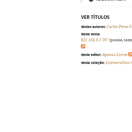
VER TÍTULOS
destes autores:
Carlos Peres F
deste tema:
821.134.3-1"20"
(poesia, teat
deste editor:
Apenas Livros
desta coleção:
Literatralhas 