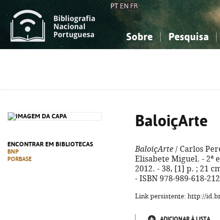
PT
EN
FR
Sobre
Pesquisa
Sobre a Bibliografia Nacional
Simples
Conhecimento, Informação...
Conhecimento, Informação...
Combinada
A
Ciências sociais...
Ciências sociais...
Arte, desporto...
Arte, desporto...
BaloiçArte
ENCONTRAR EM BIBLIOTECAS
BaloiçArte
/ Carlos Per
BNP
Elisabete Miguel. - 2ª 
PORBASE
2012. - 38, [1] p. ; 21 c
- ISBN 978-989-618-212
Link persistente: http://id
ADICIONAR À LISTA