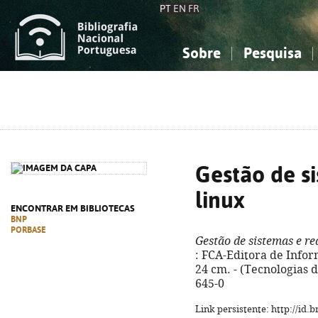
PT
EN
FR
Sobre
Pesquisa
Sobre a Bibliografia Nacional
Simples
Conhecimento, Informação...
Conhecimento, Informação...
Combinada
A
Ciências sociais...
Ciências sociais...
Arte, desporto...
Arte, desporto...
Gestão de s
linux
ENCONTRAR EM BIBLIOTECAS
BNP
PORBASE
Gestão de sistemas e re
: FCA-Editora de Informá
24 cm. - (Tecnologias 
645-0
Link persistente: http://id