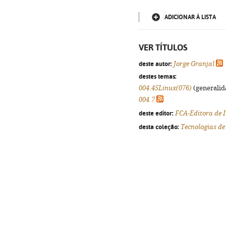
ADICIONAR À LISTA
VER TÍTULOS
deste autor:
Jorge Granjal
destes temas:
004.45Linux(076)
(generalida
004.7
deste editor:
FCA-Editora de 
desta coleção:
Tecnologias d