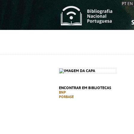
PT
EN
S
S
C
C
C
C
A
A
ENCONTRAR EM BIBLIOTECAS
BNP
PORBASE