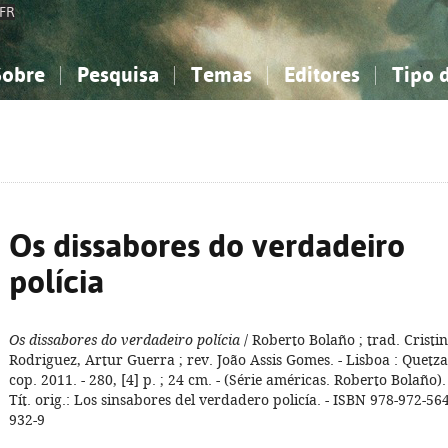
FR
Sobre
Pesquisa
Temas
Editores
Tipo 
obre a Bibliografia Nacional
imples
onhecimento, Informação...
onhecimento, Informação...
Combinada
A minha lista
Como utilizar
Filosofia, psicologia...
Filosofia, psicologia...
Perguntas frequente
iências sociais...
iências sociais...
Ciências exatas e naturais...
Ciências exatas e naturais...
rte, desporto...
rte, desporto...
Literatura, linguística...
Literatura, linguística...
Os dissabores do verdadeiro
polícia
Os dissabores do verdadeiro polícia
/ Roberto Bolaño ; trad. Cristi
Rodriguez, Artur Guerra ; rev. João Assis Gomes. - Lisboa : Quetza
cop. 2011. - 280, [4] p. ; 24 cm. - (Série américas. Roberto Bolaño). 
Tít. orig.: Los sinsabores del verdadero policía. - ISBN 978-972-564
932-9