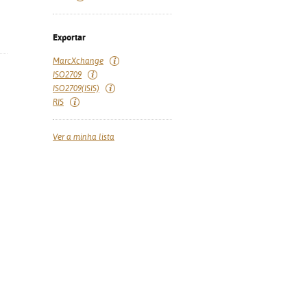
Exportar
MarcXchange
ISO2709
ISO2709(ISIS)
RIS
Ver a minha lista