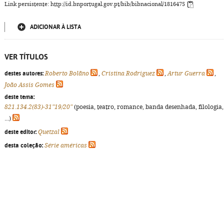
Link persistente: http://id.bnportugal.gov.pt/bib/bibnacional/1816475
ADICIONAR À LISTA
VER TÍTULOS
destes autores:
Roberto Bolãno
,
Cristina Rodriguez
,
Artur Guerra
,
João Assis Gomes
deste tema:
821.134.2(83)-31"19/20"
(poesia, teatro, romance, banda desenhada, filologia,
...)
deste editor:
Quetzal
desta coleção:
Série américas