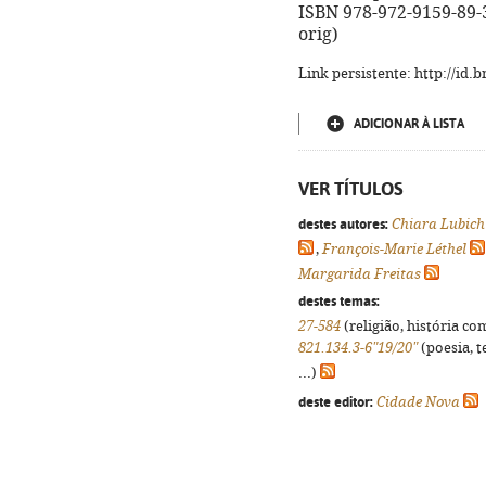
ISBN 978-972-9159-89-3
orig)
Link persistente: http://id
ADICIONAR À LISTA
VER TÍTULOS
destes autores:
Chiara Lubich
,
François-Marie Léthel
Margarida Freitas
destes temas:
27-584
(religião, história co
821.134.3-6"19/20"
(poesia, t
...)
deste editor:
Cidade Nova