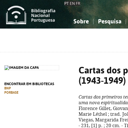
PT
EN
FR
Sobre
Pesquisa
Sobre a Bibliografia Nacional
Simples
Conhecimento, Informação...
Conhecimento, Informação...
Combinada
A
Ciências sociais...
Ciências sociais...
Arte, desporto...
Arte, desporto...
Cartas dos 
(1943-1949)
ENCONTRAR EM BIBLIOTECAS
BNP
PORBASE
Cartas dos primeiros t
uma nova espiritualid
Florence Gillet, Giovan
Marie Léthel ; trad. Joã
Viegas, Margarida Frei
- 231, [1] p. ; 20 cm. - 