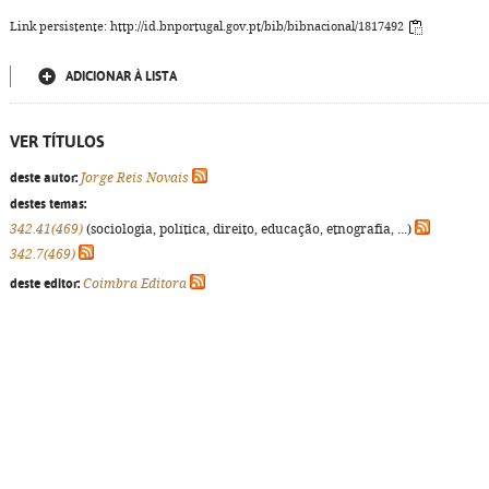
Link persistente: http://id.bnportugal.gov.pt/bib/bibnacional/1817492
ADICIONAR À LISTA
VER TÍTULOS
deste autor:
Jorge Reis Novais
destes temas:
342.41(469)
(sociologia, política, direito, educação, etnografia, ...)
342.7(469)
deste editor:
Coimbra Editora