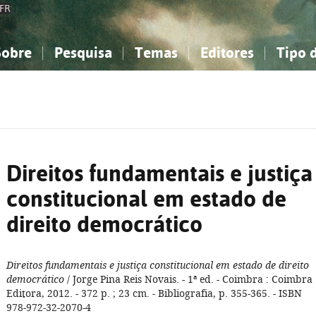
FR
Sobre
Pesquisa
Temas
Editores
Tipo 
obre a Bibliografia Nacional
imples
onhecimento, Informação...
onhecimento, Informação...
Combinada
A minha lista
Como utilizar
Filosofia, psicologia...
Filosofia, psicologia...
Perguntas frequente
iências sociais...
iências sociais...
Ciências exatas e naturais...
Ciências exatas e naturais...
rte, desporto...
rte, desporto...
Literatura, linguística...
Literatura, linguística...
Direitos fundamentais e justiça
constitucional em estado de
direito democrático
Direitos fundamentais e justiça constitucional em estado de direito
democrático
/ Jorge Pina Reis Novais. - 1ª ed. - Coimbra : Coimbra
Editora, 2012. - 372 p. ; 23 cm. - Bibliografia, p. 355-365. - ISBN
978-972-32-2070-4