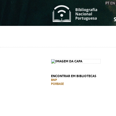
PT
EN
S
S
C
C
C
C
A
A
ENCONTRAR EM BIBLIOTECAS
BNP
PORBASE