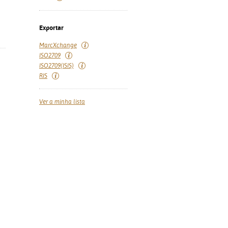
Exportar
MarcXchange
ISO2709
ISO2709(ISIS)
RIS
Ver a minha lista