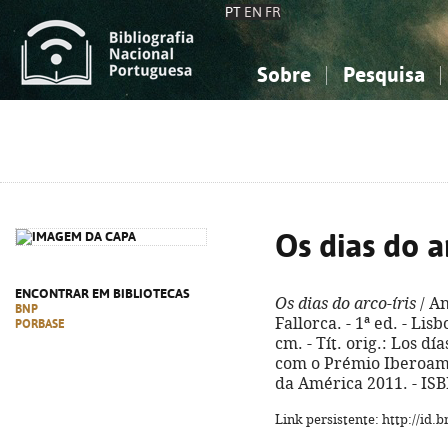
PT
EN
FR
Sobre
Pesquisa
Sobre a Bibliografia Nacional
Simples
Conhecimento, Informação...
Conhecimento, Informação...
Combinada
A
Ciências sociais...
Ciências sociais...
Arte, desporto...
Arte, desporto...
Os dias do ar
ENCONTRAR EM BIBLIOTECAS
Os dias do arco-íris
/ An
BNP
Fallorca. - 1ª ed. - Lisb
PORBASE
cm. - Tít. orig.: Los dí
com o Prémio Iberoam
da América 2011. - IS
Link persistente: http://id