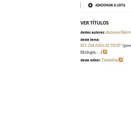
ADICIONAR À LISTA
VER TÍTULOS
destes autores:
Antonio Skár
deste tema:
821.134.2(83)-31"19/20"
(poes
filologia, ...)
deste editor:
Teodolito