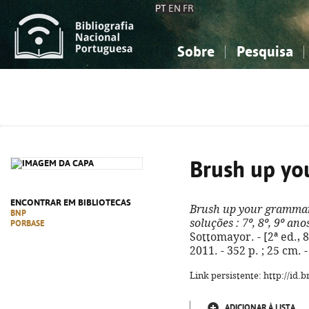
PT
EN
FR
Sobre
Pesquisa
Sobre a Bibliografia Nacional
Simples
Conhecimento, Informação...
Conhecimento, Informação...
Combinada
A
Ciências sociais...
Ciências sociais...
Arte, desporto...
Arte, desporto...
Brush up y
ENCONTRAR EM BIBLIOTECAS
Brush up your gramma
BNP
soluções
: 7º, 8º, 9º ano
PORBASE
Sottomayor. - [2ª ed., 8
2011. - 352 p. ; 25 cm.
Link persistente: http://id
ADICIONAR À LISTA