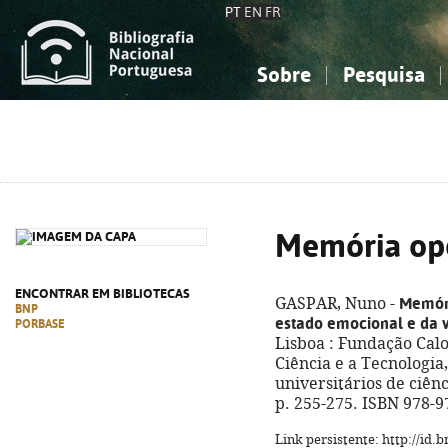
PT
EN
FR
Sobre
Pesquisa
Sobre a Bibliografia Nacional
Simples
Conhecimento, Informação...
Conhecimento, Informação...
Combinada
A
Ciências sociais...
Ciências sociais...
Arte, desporto...
Arte, desporto...
Memória ope
ENCONTRAR EM BIBLIOTECAS
Memóri
GASPAR, Nuno -
BNP
estado emocional e da 
PORBASE
Lisboa : Fundação Cal
Ciência e a Tecnologia, 
universitários de ciênc
p. 255-275. ISBN 978-9
Link persistente: http://id