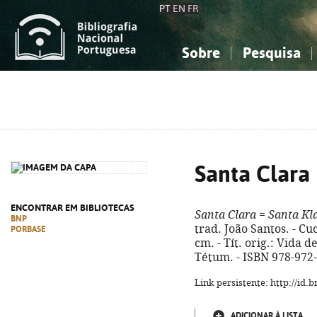
PT
EN
FR
Sobre
Pesquisa
Sobre a Bibliografia Nacional
Simples
Conhecimento, Informação...
Conhecimento, Informação...
Combinada
A
Ciências sociais...
Ciências sociais...
Arte, desporto...
Arte, desporto...
Santa Clara
ENCONTRAR EM BIBLIOTECAS
Santa Clara
=
Santa Kl
BNP
trad. João Santos. - Cucu
PORBASE
cm. - Tít. orig.: Vida d
Tétum. - ISBN 978-972
Link persistente: http://id
ADICIONAR À LISTA